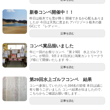
新春コンペ開催中！！
昨日は栃木でも雪が降り 開催できるか心配もありま
したが 今日は天気に恵まれ アパリゾート栃木の森
GCにて 『レディー...
記事を読む
コンペ賞品揃いました
年に一回のお祭りコンペ 『第２9回 水上ゴルフコ
ンペ』が明日、9月２８日(水)に鴻巣カントリークラ
ブ様にて開催いたします 今...
記事を読む
第29回水上ゴルフコンペ 結果
コンペ参加していただいた164名の皆様 本日は誠に
有り難うございました コンペ結果が出ましたので、
こちらからご確認お願い致します...
記事を読む